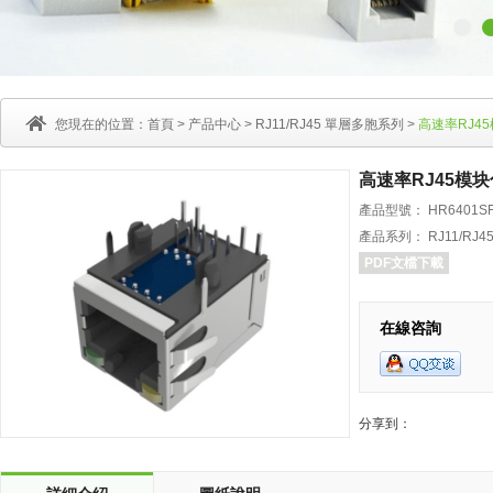
您現在的位置：
首頁
>
产品中心
>
RJ11/RJ45 單層多胞系列
>
高速率RJ45
高速率RJ45模块
產品型號： HR6401SF-
產品系列： RJ11/RJ
PDF文檔下載
在線咨詢
分享到：