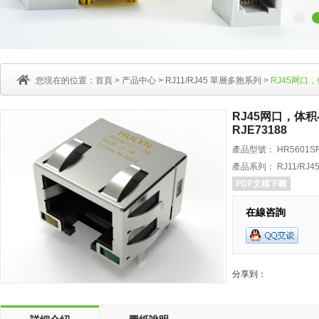
您現在的位置：
首頁
>
产品中心
>
RJ11/RJ45 單層多胞系列
>
RJ45网口，
RJ45网口，体积
RJE73188
產品型號： HR5601SF-
產品系列： RJ11/RJ
PDF文檔下載
在線咨詢
分享到：