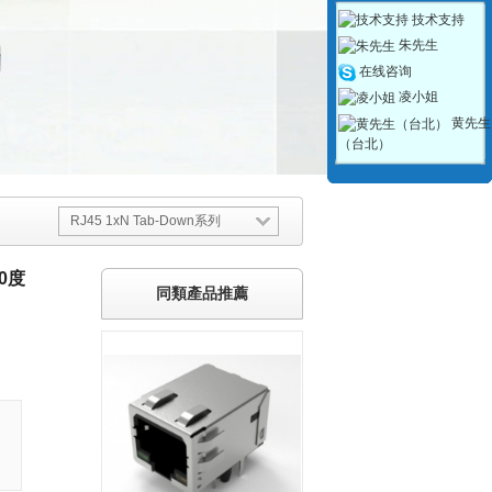
技术支持
朱先生
在线咨询
凌小姐
黄先生
（台北）
RJ45 1xN Tab-Down系列
0度
同類產品推薦