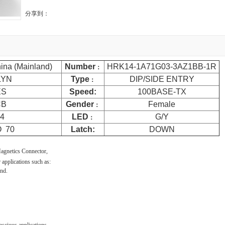
分享到：
na (Mainland)
Number
HRK14-1A71G03-3AZ1BB-1R
：
LYN
Type
DIP/SIDE ENTRY
：
ES
Speed:
100BASE-TX
CB
Gender
Female
：
x4
LED
G/Y
：
O
70
Latch:
DOWN
Magnetics Connector,
applications such as:
nd.