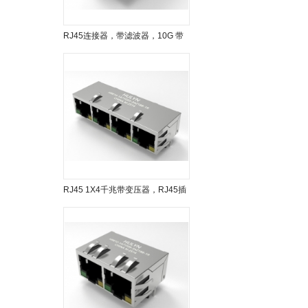
RJ45连接器，带滤波器，10G 带
灯带弹 L=24.1...
RJ45 1X4千兆带变压器，RJ45插
座 ，带灯带弹...