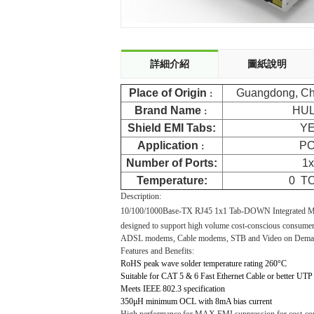
詳細介紹
圖紙說明
Place of Origin
Guangdong, Chi
：
Brand Name
HU
：
Shield EMI Tabs:
Y
Application
P
：
Number of Ports:
1
Temperature:
0
T
Description:
10/100
/1000
Base-TX RJ45 1x1 Tab-
DOWN
Integrated 
designed to support high volume cost-conscious consumer 
ADSL modems, Cable modems, STB and Video on Dema
Features and Benefits:
RoHS peak wave solder temperature rating 260
°C
Suitable for CAT 5 & 6 Fast Ethernet Cable or better UTP
Meets IEEE 802.3 specification
350
μ
H minimum OCL with 8mA bias current